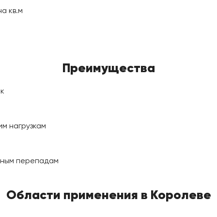
а кв.м
Преимущества
к
им нагрузкам
рным перепадам
Области применения в Королеве