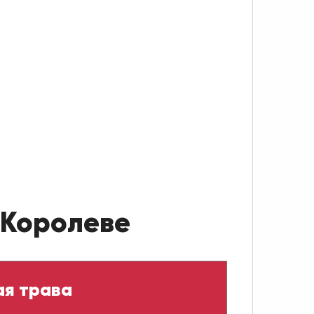
 Королеве
ая трава