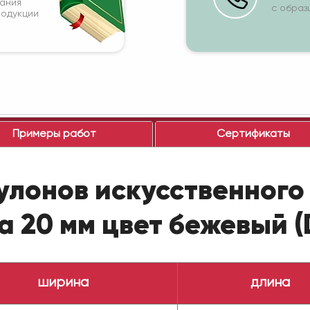
вания
с образ
родукции
Примеры работ
Сертификаты
улонов искусственного 
 20 мм цвет бежевый (D
ширина
длина