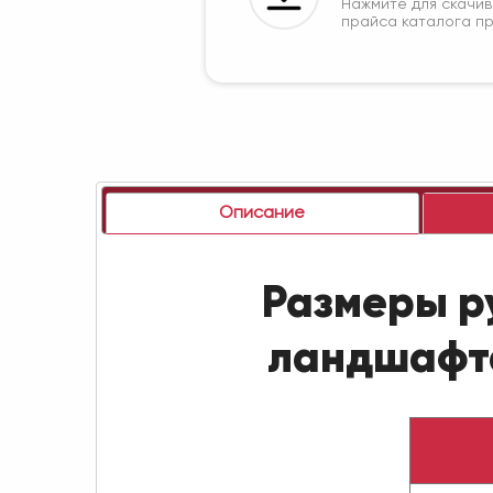
Нажмите для скачи
прайса каталога п
Описание
Размеры р
ландшафта