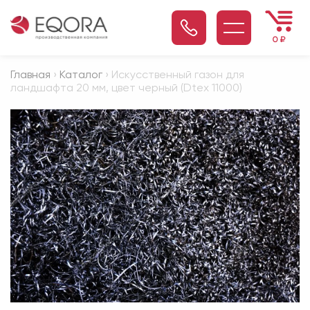
0
₽
Главная
›
Каталог
› Искусственный газон для
ландшафта 20 мм, цвет черный (Dtex 11000)